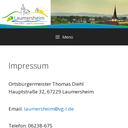
Zum
Inhalt
springen
Menü
Impressum
Ortsbürgermeister Thomas Diehl
Hauptstraße 32, 67229 Laumersheim
Email:
laumersheim@vg-l.de
Telefon: 06238-675