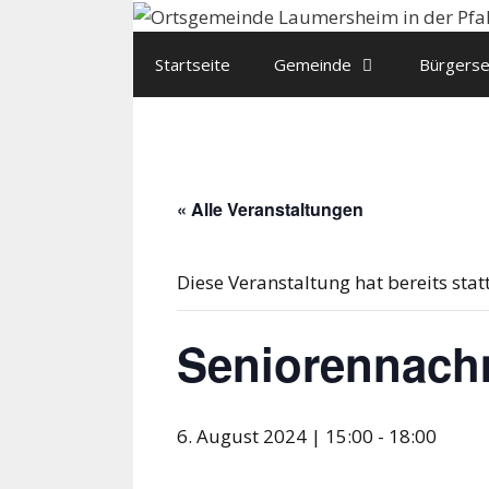
Zum
Inhalt
Startseite
Gemeinde
Bürgerse
springen
« Alle Veranstaltungen
Diese Veranstaltung hat bereits sta
Seniorennach
6. August 2024 | 15:00
-
18:00