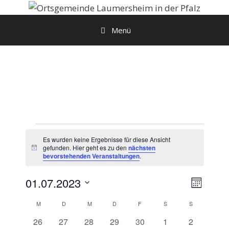
Zum
Inhalt
Menü
springen
Veranstaltungen
Es wurden keine Ergebnisse für diese Ansicht
gefunden. Hier geht es zu den
nächsten
H
bevorstehenden Veranstaltungen
.
i
n
w
A
V
01.07.2023
e
M
e
i
n
D
o
s
K
r
M
MONTAG
D
DIENSTAG
M
MITTWOCH
D
DONNERSTAG
F
FREITAG
S
SAMSTAG
S
SONNTAG
s
a
n
a
a
0
0
0
0
0
0
0
26
27
28
29
30
1
2
a
t
i